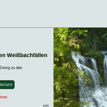
en Weißbachfällen
 Zwing zu den
 Anfahrt
ühren
In05