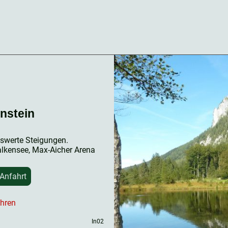
nstein
werte Steigungen.
lkensee, Max-Aicher Arena
 Anfahrt
ühren
In02