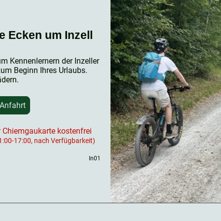
e Ecken um Inzell
um Kennenlernern der Inzeller
m Beginn Ihres Urlaubs.
ädern.
 Anfahrt
 Chiemgaukarte kostenfrei
11:00-17:00, nach Verfügbarkeit)
In01