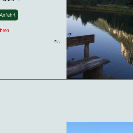
 Anfahrt
ühren
In03