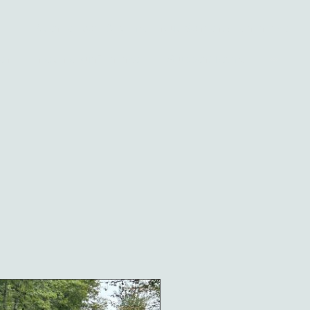
präsentiert vom Apartmenthaus Sonnenschein in Inzell
en
Ihre Unterkunft in Inzell
Gruppen/Teams